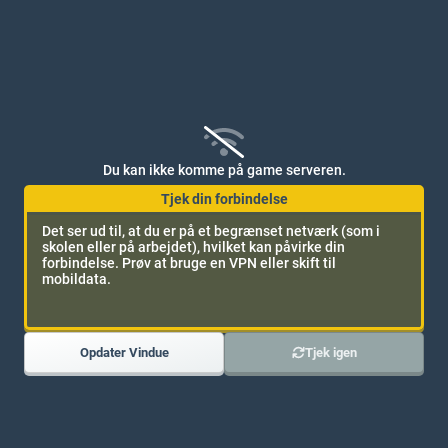
Du kan ikke komme på game serveren.
Tjek din forbindelse
Det ser ud til, at du er på et begrænset netværk (som i
skolen eller på arbejdet), hvilket kan påvirke din
Ingen beskeder
forbindelse. Prøv at bruge en VPN eller skift til
Vær den første til at sende en besked!
mobildata.
Opdater Vindue
Tjek igen