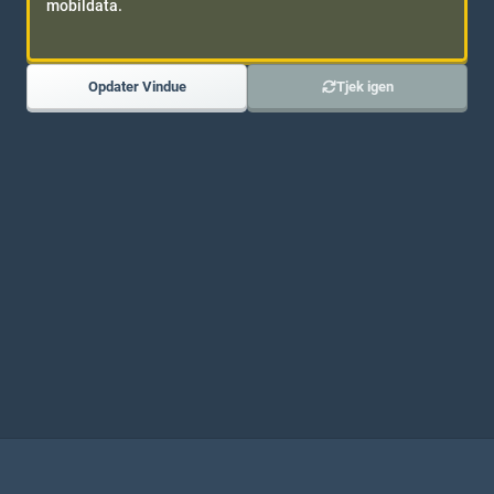
mobildata.
Opdater Vindue
Tjek igen
DELTAG I VORES DISCORD