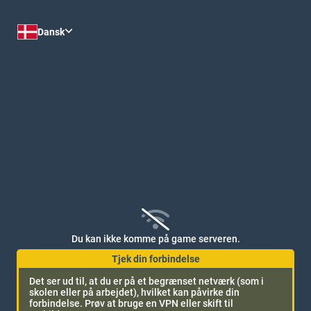
Tilpas
Dansk
Du kan ikke komme på game serveren.
Tjek din forbindelse
Det ser ud til, at du er på et begrænset netværk (som i
skolen eller på arbejdet), hvilket kan påvirke din
Ingen beskeder
forbindelse. Prøv at bruge en VPN eller skift til
Vær den første til at sende en besked!