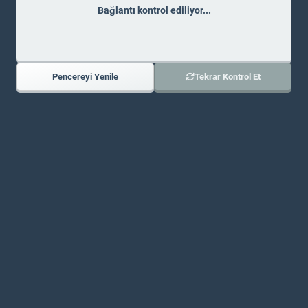
olarak kontrol etmeyi deneyebilirsin.
Mesaj Yok
Bağlantı kontrol ediliyor...
İlk mesajı gönderen sen ol!
Pencereyi Yenile
Tekrar Kontrol Et
DISCORD'UMUZA KATIL