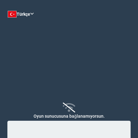
Özelleştir
Türkçe
Oyun sunucusuna bağlanamıyorsun.
Sunucu durumunu kontrol edemedik. Durumu manuel