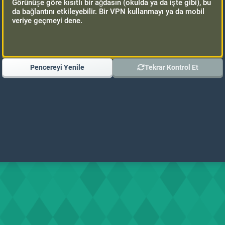
lirsin. Bir oyun oluştur, bahsini yap, sonra hareketini yapmak için ekranda
leştir. Gerçek para bahisleri olmadığı için stratejini pratiğe dök ve kendi hı
rsin. Bir maç oluştur ve üç arkadaşına kadar davet et. Gerçek para bahisleri
Pencereyi Yenile
Tekrar Kontrol Et
e çevrimiçi masalar, kart sayımını azaltmak için genellikle 6-8 deste kulla
 kaç desteyle oynayacağını özelleştirmek mi istiyorsun? Ücretsiz oynamak i
mbinasyonuyla toplam değerin 17 olduğu bir eli tanımlar. As, burada 1 veya 
 el hala "yumuşaktır".
örneğin As+6). As, 1 olarak da sayılabildiğinden, yumuşak 17'de, sert 17'de
DISCORD'UMUZA KATIL
undadır (H17), bu da kasa avantajını biraz artırır. Yumuşak 17 senaryoları
eşit olması durumudur. Bu durumda, oyuncunun bahsi ne kazanır ne de kaybe
arında dahil) aynı eli toplamaları durumunda gerçekleşir. Push durumunda
 adresinde risksiz oyna.
"bust" olur yani el kaybeder.
onradan bust olsa bile o el için bahsini hemen kaybedersin. Bust riskini azal
rahatça oynayabilirsin.