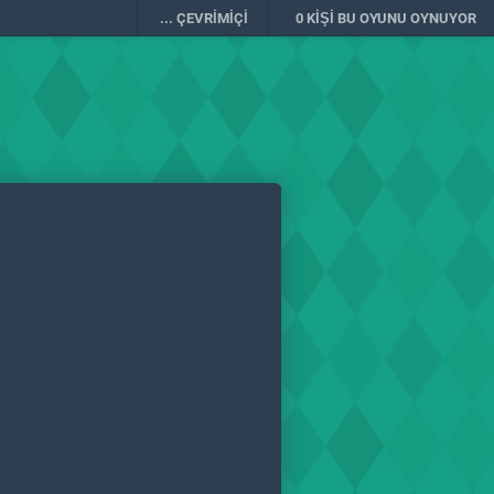
...
ÇEVRIMIÇI
0
KIŞI BU OYUNU OYNUYOR
yı kartları kendi değerinde, yüz kartları 10 değeri sayılır ve aslar 1 veya
arasında "Double Down" (bahsi iki katına çıkar ve son bir kart al) ve "Split"
esinde oynayabilirsin.