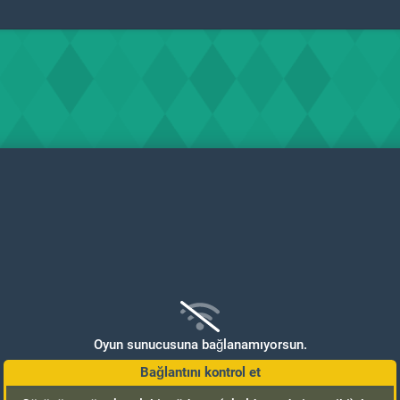
Oyun sunucusuna bağlanamıyorsun.
Bağlantını kontrol et
 yaklaştırarak krupiyeyi yenmek olduğu bir karşılaştırmalı kart oyunudur. Sa
ünüşe göre kısıtlı bir ağdasın (okulda ya da işte gibi), bu
veya "Stand" (elden çekilmek) seçeneklerini kullanabilirler. Diğer seçenekler 
bağlantını etkileyebilir. Bir VPN kullanmayı ya da mobil
k para riski olmadan, online ve ücretsiz olarak https://bloob.io/blackjack adr
iye geçmeyi dene.