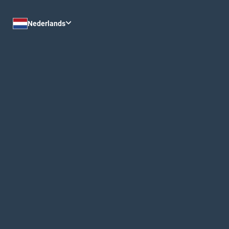
Wijzig
Nederlands