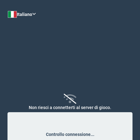
Personalizza
Italiano
Non riesci a connetterti al server di gioco.
Non siamo riusciti a controllare lo stato del server. Puoi
provare a controllare lo stato manualmente.
Nessun messaggio
Controllo connessione...
Sii il primo a inviare un messaggio!