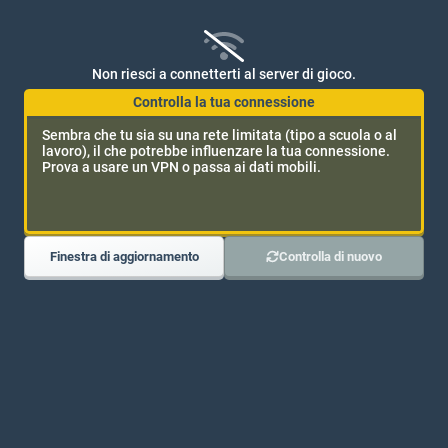
Non riesci a connetterti al server di gioco.
Controlla la tua connessione
Sembra che tu sia su una rete limitata (tipo a scuola o al
lavoro), il che potrebbe influenzare la tua connessione.
Nessun messaggio
Prova a usare un VPN o passa ai dati mobili.
Sii il primo a inviare un messaggio!
Finestra di aggiornamento
Controlla di nuovo
Come si gioca a Super Tris su Bloob.io?
In Super Tic-Tac-Toe giochi su una grande griglia 3×3 composta da
nove mini campi da tris. I giocatori fanno a turno per piazzare il
loro segno (X o O) sulle plance. La tua mossa in un mini campo
determina quale mini campo il tuo avversario deve giocare dopo,
aggiungendo profondità tattica a ogni scelta. Prova subito
il gioco