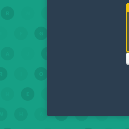
ou au bou
d'utilis
Réactu
C'est quoi Wordrace ?
Wordrace est un jeu multijoueur rapide où les joueurs s'affrontent 
traditionnels, Wordrace te permet de connecter les lettres horizont
peut l'utiliser. Cela crée une course palpitante pour marquer des p
Comment puis-je améliorer mon score à Wordrace ?
Pour augmenter ton score, cherche des mots plus longs, ils te rapport
c'est gratuit et tu n'as pas besoin de compte !
Chat
T
1
2
3