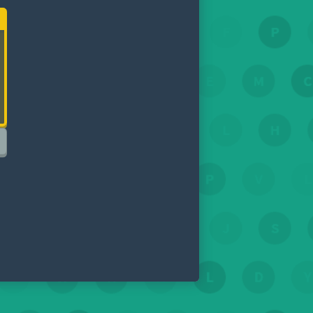
gée, avant que le temps ne soit écoulé. Contrairement aux mots croisés
 une fois qu'une lettre est réclamée par un joueur, personne d'autre ne
liser pour les autres. Prêt à y aller ? Essaie le jeu Wordrace de
Bloob.io
,