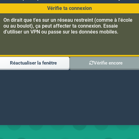
lot), ça peut affecter ta connexion. Essaie
er un VPN ou passe sur les données mobiles.
aliser la fenêtre
Vérifie encore
pour former le plus de mots possible à partir d'une grille de lettres parta
alement, verticalement ou en diagonale pour construire des mots. De plus,
oints rapidement et stratégiquement !
ent plus de points. Aussi, capture les lettres qui sont plus difficiles à uti
REJOIGNEZ NOTRE DISCORD