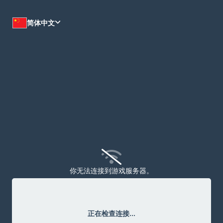
自定义
简体中文
你无法连接到游戏服务器。
一切看起来都没问题，试试刷新一下页面。如果还一直看到
这个页面，记得联系我！
没有消息
正在检查连接...
快来成为第一个发消息的人！