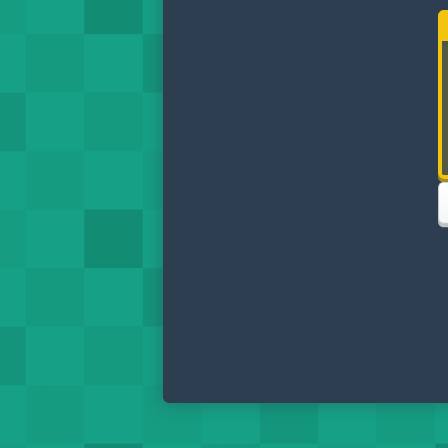
影响你的
聊
天
T
1
2
3