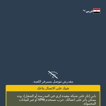
عدل على مزاجك
عربي
مقدرش تتوصل بسيرفر اللعبة.
شيك على الاتصال بتاعك
باين إنك على شبكة مقيدة (زي في المدرسة أو الشغل)، وده
ممكن يأثر على اتصالك. جرب تستخدم VPN أو غير للبيانات
مفيش رسايل
المحمولة.
كون أول واحد يبعت رسالة!